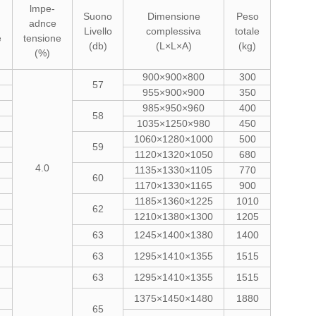
lmpe-
Suono
Dimensione
Peso
adnce
Livello
complessiva
totale
e
tensione
(db)
(L×L×A)
(kg)
(%)
900×900×800
300
57
955×900×900
350
985×950×960
400
58
1035×1250×980
450
1060×1280×1000
500
59
1120×1320×1050
680
4.0
1135×1330×1105
770
60
1170×1330×1165
900
1185×1360×1225
1010
62
1210×1380×1300
1205
63
1245×1400×1380
1400
63
1295×1410×1355
1515
63
1295×1410×1355
1515
1375×1450×1480
1880
65