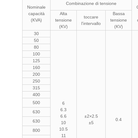
Combinazione di tensione
Nominale
capacità
Alta
Bassa
toccare
(KVA)
tensione
tensione
l'intervallo
(KV)
(KV)
30
50
80
100
125
160
200
250
315
400
500
6
6.3
630
6.6
±2×2.5
0.4
630
10
±5
10.5
800
11