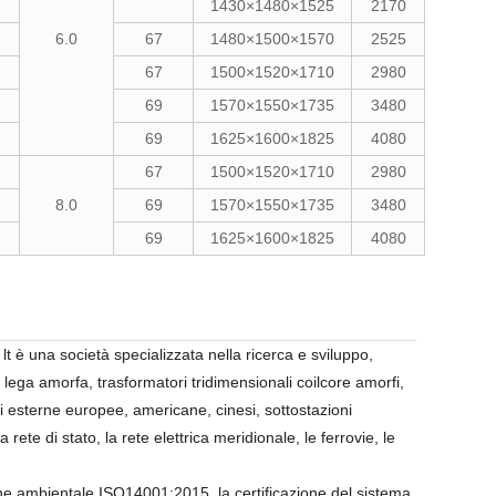
1430×1480×1525
2170
6.0
67
1480×1500×1570
2525
67
1500×1520×1710
2980
69
1570×1550×1735
3480
69
1625×1600×1825
4080
67
1500×1520×1710
2980
8.0
69
1570×1550×1735
3480
69
1625×1600×1825
4080
è una società specializzata nella ricerca e sviluppo,
 lega amorfa, trasformatori tridimensionali coilcore amorfi,
i esterne europee, americane, cinesi, sottostazioni
 rete di stato, la rete elettrica meridionale, le ferrovie, le
one ambientale ISO14001:2015, la certificazione del sistema