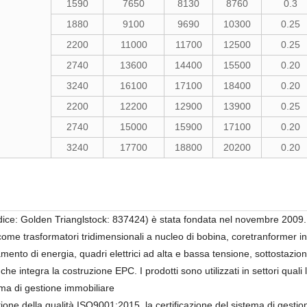
1590
7650
8130
8760
0.3
1880
9100
9690
10300
0.25
2200
11000
11700
12500
0.25
2740
13600
14400
15500
0.20
3240
16100
17100
18400
0.20
2200
12200
12900
13900
0.25
2740
15000
15900
17100
0.20
3240
17700
18800
20200
0.20
e: Golden Trianglstock: 837424) è stata fondata nel novembre 2009. lt 
 come trasformatori tridimensionali a nucleo di bobina, coretranformer in
ento di energia, quadri elettrici ad alta e bassa tensione, sottostazion
e integra la costruzione EPC. I prodotti sono utilizzati in settori quali la
tema di gestione immobiliare
tione della qualità ISO9001:2015, la certificazione del sistema di gesti