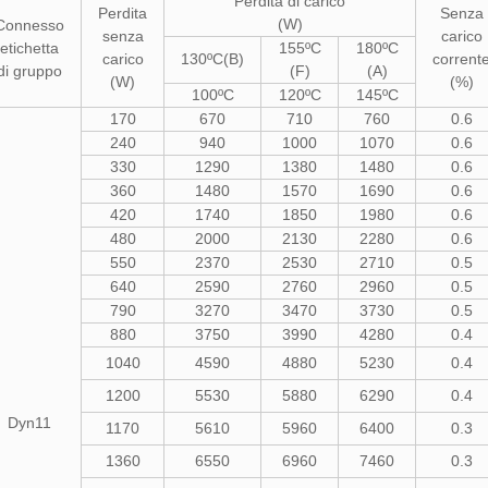
Perdita di carico
Perdita
Senza
(W)
Connesso
senza
carico
etichetta
155ºC
180ºC
carico
130ºC(B)
corrent
di gruppo
(F)
(A)
(W)
(%)
100ºC
120ºC
145ºC
170
670
710
760
0.6
240
940
1000
1070
0.6
330
1290
1380
1480
0.6
360
1480
1570
1690
0.6
420
1740
1850
1980
0.6
480
2000
2130
2280
0.6
550
2370
2530
2710
0.5
640
2590
2760
2960
0.5
790
3270
3470
3730
0.5
880
3750
3990
4280
0.4
1040
4590
4880
5230
0.4
1200
5530
5880
6290
0.4
Dyn11
1170
5610
5960
6400
0.3
1360
6550
6960
7460
0.3