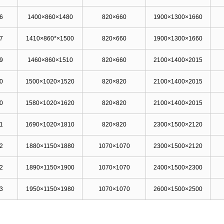
46
1400×860×1480
820×660
1900×1300×1660
47
1410×860*×1500
820×660
1900×1300×1660
49
1460×860×1510
820×660
2100×1400×2015
50
1500×1020×1520
820×820
2100×1400×2015
50
1580×1020×1620
820×820
2100×1400×2015
51
1690×1020×1810
820×820
2300×1500×2120
52
1880×1150×1880
1070×1070
2300×1500×2120
52
1890×1150×1900
1070×1070
2400×1500×2300
53
1950×1150×1980
1070×1070
2600×1500×2500