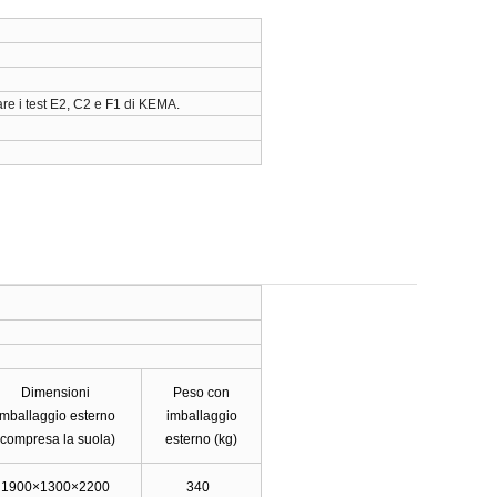
re i test E2, C2 e F1 di KEMA.
Dimensioni
Peso con
imballaggio esterno
imballaggio
(compresa la suola)
esterno (kg)
1900×1300×2200
340