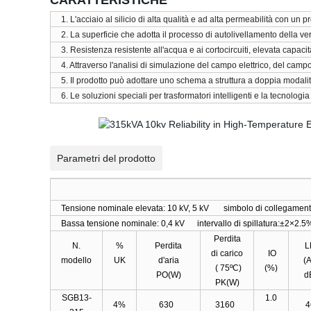
CARATTERISTICHE
1. L'acciaio al silicio di alta qualità e ad alta permeabilità con un
2. La superficie che adotta il processo di autolivellamento della v
3. Resistenza resistente all'acqua e ai cortocircuiti, elevata capacit
4. Attraverso l'analisi di simulazione del campo elettrico, del ca
5. Il prodotto può adottare uno schema a struttura a doppia modalità
6. Le soluzioni speciali per trasformatori intelligenti e la tecnolo
Parametri del prodotto
Tensione nominale elevata: 10 kV, 5 kV simbolo di collegame
Bassa tensione nominale: 0,4 kV intervallo di spillatura:±2×2.5
Perdita
N.
%
Perdita
L
di carico
IO
modello
UK
d'aria
(
( 75ºC)
(%)
PO(W)
PK(W)
SGB13-
1.0
4%
630
3160