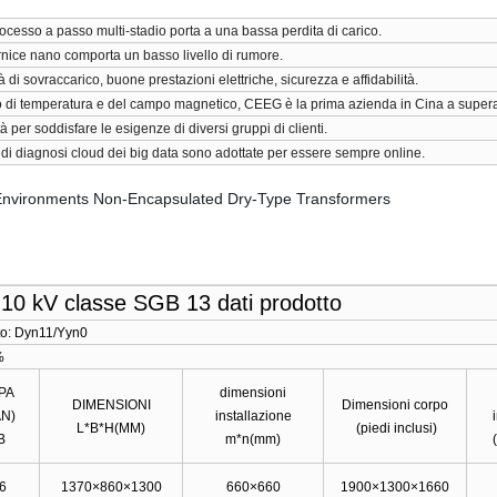
 processo a passo multi-stadio porta a una bassa perdita di carico.
ernice nano comporta un basso livello di rumore.
à di sovraccarico, buone prestazioni elettriche, sicurezza e affidabilità.
mpo di temperatura e del campo magnetico, CEEG è la prima azienda in Cina a supera
 per soddisfare le esigenze di diversi gruppi di clienti.
gia di diagnosi cloud dei big data sono adottate per essere sempre online.
10 kV classe SGB 13 dati prodotto
nto: Dyn11/Yyn0
%
PA
dimensioni
DIMENSIONI
Dimensioni corpo
AN)
installazione
L*B*H(MM)
(piedi inclusi)
dB
m*n(mm)
46
1370×860×1300
660×660
1900×1300×1660