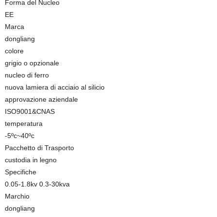
Forma del Nucleo
EE
Marca
dongliang
colore
grigio o opzionale
nucleo di ferro
nuova lamiera di acciaio al silicio
approvazione aziendale
ISO9001&CNAS
temperatura
-5ºc~40ºc
Pacchetto di Trasporto
custodia in legno
Specifiche
0.05-1.8kv 0.3-30kva
Marchio
dongliang