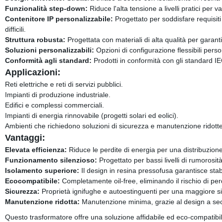
Funzionalità step-down:
Riduce l'alta tensione a livelli pratici per va
Contenitore IP personalizzabile:
Progettato per soddisfare requisiti 
difficili.
Struttura robusta:
Progettata con materiali di alta qualità per garant
Soluzioni personalizzabili:
Opzioni di configurazione flessibili perso
Conformità agli standard:
Prodotti in conformità con gli standard IEC
Applicazioni:
Reti elettriche e reti di servizi pubblici.
Impianti di produzione industriale.
Edifici e complessi commerciali.
Impianti di energia rinnovabile (progetti solari ed eolici).
Ambienti che richiedono soluzioni di sicurezza e manutenzione ridotte
Vantaggi:
Elevata efficienza:
Riduce le perdite di energia per una distribuzione
Funzionamento silenzioso:
Progettato per bassi livelli di rumorosit
Isolamento superiore:
Il design in resina pressofusa garantisce stabil
Ecocompatibile:
Completamente oil-free, eliminando il rischio di per
Sicurezza:
Proprietà ignifughe e autoestinguenti per una maggiore s
Manutenzione ridotta:
Manutenzione minima, grazie al design a se
Questo trasformatore offre una soluzione affidabile ed eco-compatibile p