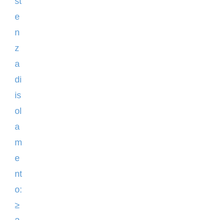
st
e
n
z
a
di
is
ol
a
m
e
nt
o:
≥