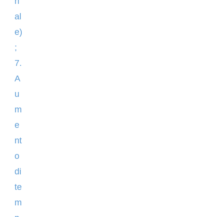
n
al
e)
;
7.
A
u
m
e
nt
o
di
te
m