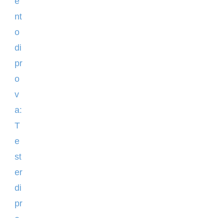
e
nt
o
di
pr
o
v
a:
T
e
st
er
di
pr