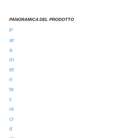
PANORAMICA DEL PRODOTTO
P
ar
a
m
et
ri
te
c
ni
ci
d