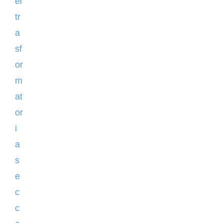
ei
tr
a
sf
or
m
at
or
i
a
s
e
c
c