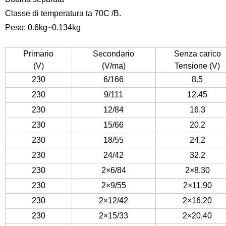
Classe di temperatura ta 70C /B.
Peso: 0.6kg~0.134kg
Primario
Secondario
Senza carico
(V)
(V/ma)
Tensione (V)
230
6/166
8.5
230
9/111
12.45
230
12/84
16.3
230
15/66
20.2
230
18/55
24.2
230
24/42
32.2
230
2×6/84
2×8.30
230
2×9/55
2×11.90
230
2×12/42
2×16.20
230
2×15/33
2×20.40