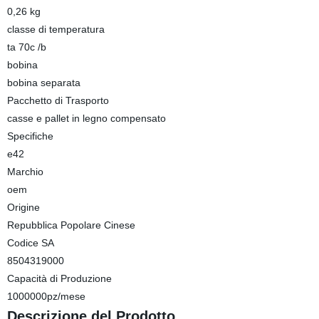
0,26 kg
classe di temperatura
ta 70c /b
bobina
bobina separata
Pacchetto di Trasporto
casse e pallet in legno compensato
Specifiche
e42
Marchio
oem
Origine
Repubblica Popolare Cinese
Codice SA
8504319000
Capacità di Produzione
1000000pz/mese
Descrizione del Prodotto