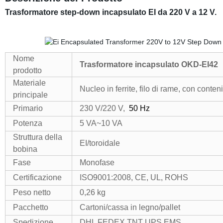
Trasformatore step-down incapsulato EI da 220 V a 12 V.
Nome
Trasformatore incapsulato OKD-EI42
prodotto
Materiale
Nucleo in ferrite, filo di rame, con conten
principale
Primario
230 V/220 V,
50 Hz
Potenza
5 VA~10 VA
Struttura della
EI/toroidale
bobina
Fase
Monofase
Certificazione
ISO9001:2008, CE, UL, ROHS
Peso netto
0,26 kg
Pacchetto
Cartoni/cassa in legno/pallet
Spedizione
DHL FEDEX TNT UPS EMS