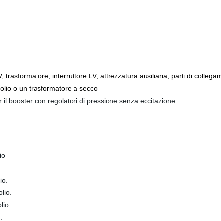
, trasformatore, interruttore LV, attrezzatura ausiliaria, parti di collega
 olio o un trasformatore a secco
r il booster con regolatori di pressione senza eccitazione
io
io.
lio.
lio.
.