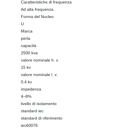
Caratteristiche di frequenza
Ad alta frequenza
Forma del Nucleo
U
Marca
perla
capacità
2500 kva
valore nominale h. v.
15 kv
valore nominale l. v.
0,4 kv
impedenza
4~8%
livello di isolamento
standard iec
standard di riferimento
iec60076