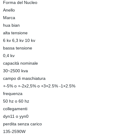
Forma del Nucleo
Anello
Marca
hua bian
alta tensione
6 kv 6,3 kv 10 kv
bassa tensione
0,4 kv
capacità nominale
30~2500 kva
campo di maschiatura
+-5% o +-2x2,5% o +3×2.5% -1×2.5%
frequenza
50 hz o 60 hz
collegamenti
dyn11 o yyn0
perdita senza carico
135-2590W