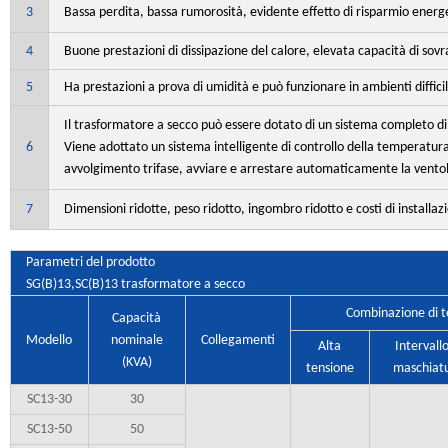
3
Bassa perdita, bassa rumorosità, evidente effetto di risparmio ener
4
Buone prestazioni di dissipazione del calore, elevata capacità di so
5
Ha prestazioni a prova di umidità e può funzionare in ambienti diffici
Il trasformatore a secco può essere dotato di un sistema completo d
6
Viene adottato un sistema intelligente di controllo della temperatura
avvolgimento trifase, avviare e arrestare automaticamente la ventola,
7
Dimensioni ridotte, peso ridotto, ingombro ridotto e costi di installazi
Parametri del prodotto
SG(B)13
,
SC(B)13 trasformatore a secco
Combinazione di t
Capacità
Modello
nominale
Collegamenti
Alta
Intervallo
(KVA)
tensione
maschiat
SC13-30
30
SC13-50
50