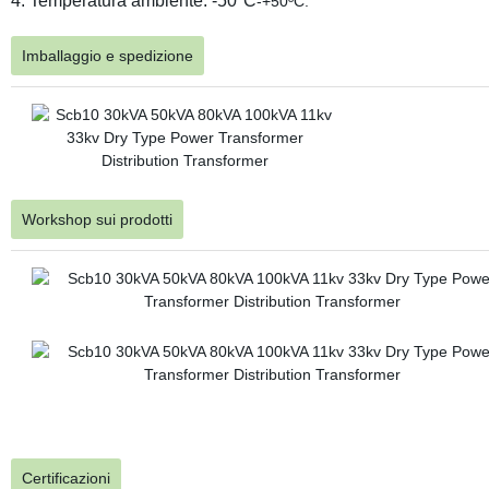
4. Temperatura ambiente: -50ºC
-+50ºC.
Imballaggio e spedizione
Workshop sui prodotti
Certificazioni