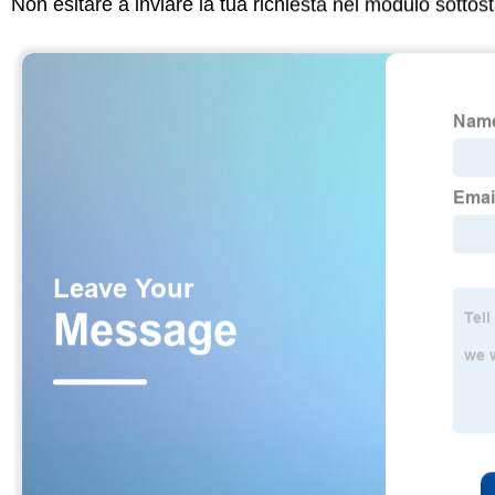
Non esitare a inviare la tua richiesta nel modulo sotto