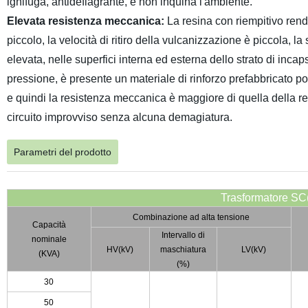
ignifuga, antideflagrante, e non inquina l'ambiente.
Elevata resistenza meccanica:
La resina con riempitivo rende
piccolo, la velocità di ritiro della vulcanizzazione è piccola, la
elevata, nelle superfici interna ed esterna dello strato di inc
pressione, è presente un materiale di rinforzo prefabbricato po
e quindi la resistenza meccanica è maggiore di quella della res
circuito improvviso senza alcuna demagiatura.
Parametri del prodotto
Trasformatore SC
Combinazione ad alta tensione
Capacità
Intervallo di
nominale
HV(kV)
maschiatura
LV(kV)
(KVA)
(%)
30
50