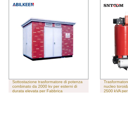
Trasformatore trifase a secco con
Scb10 trasmis
nucleo toroidale in rame da 10 kVA-
tensione elett
2500 kVA personalizzato Con ventola di
Trasformatore
raffreddamento