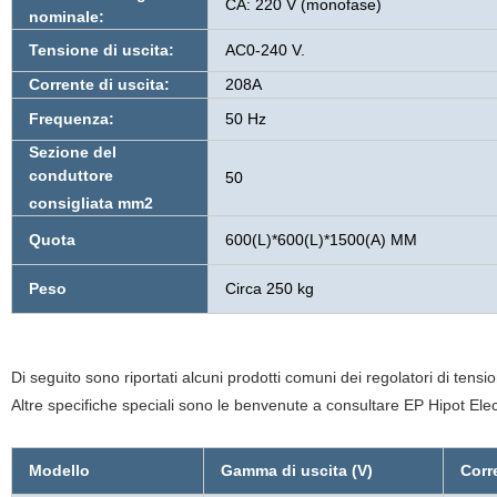
CA: 220 V (monofase)
nominale:
Tensione di uscita:
AC0-240 V.
Corrente di uscita:
208A
Frequenza:
50 Hz
Sezione del
conduttore
50
consigliata mm2
Quota
600(L)*600(L)*1500(A) MM
Peso
Circa 250 kg
Di seguito sono riportati alcuni prodotti comuni dei regolatori di tensio
Altre specifiche speciali sono le benvenute a consultare EP Hipot Elec
Modello
Gamma di uscita (V)
Corre