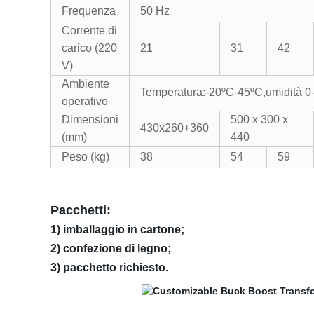
Frequenza
50 Hz
Corrente di
carico (220
21
31
42
V)
Ambiente
Temperatura:-20ºC-45ºC,umidità 0
operativo
Dimensioni
500 x 300 x
430x260+360
(mm)
440
Peso (kg)
38
54
59
Pacchetti:
1) imballaggio in cartone;
2) confezione di legno;
3) pacchetto richiesto.