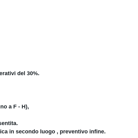
erativi del 30%.
no a F - H),
entita.
ica in secondo luogo , preventivo infine.