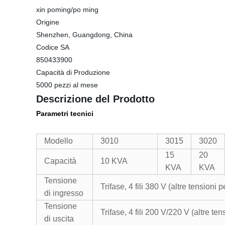
xin poming/po ming
Origine
Shenzhen, Guangdong, China
Codice SA
850433900
Capacità di Produzione
5000 pezzi al mese
Descrizione del Prodotto
Parametri tecnici
Modello
3010
3015
3020
15
20
Capacità
10 KVA
KVA
KVA
Tensione
Trifase, 4 fili 380 V (altre tensioni 
di ingresso
Tensione
Trifase, 4 fili 200 V/220 V (altre ten
di uscita