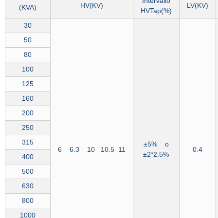
Intervallo
HV(KV)
LV(KV)
(
KVA
)
HVTap(%)
30
50
80
100
125
160
200
250
315
±5% o
6 6.3 10 10.5 11
0.4
±2*2.5%
400
500
630
800
1000