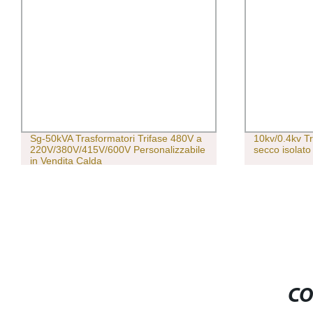
10kv/0.4kv Trasformatore di potenza a
Trasformator
secco isolato in resina epossidica trifase
lega amorfa c
nucleo da 35
CO