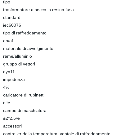
tipo
trasformatore a secco in resina fusa
standard
iec60076
tipo di raffreddamento
an/af
materiale di avvolgimento
rame/alluminio
gruppo di vettori
dyn11
impedenza
4%
caricatore di rubinetti
nltc
campo di maschiatura
±2*2.5%
accessori
controller della temperatura, ventole di raffreddamento