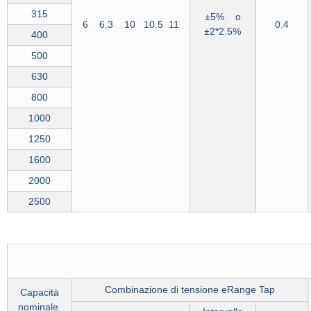
315
±5% o
6 6.3 10 10.5 11
0.4
±2*2.5%
400
500
630
800
1000
1250
1600
2000
2500
Combinazione di tensione eRange Tap
Capacità
nominale