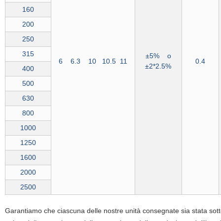
160
200
250
315
±5% o
6 6.3 10 10.5 11
0.4
±2*2.5%
400
500
630
800
1000
1250
1600
2000
2500
Garantiamo che ciascuna delle nostre unità consegnate sia stata sotto