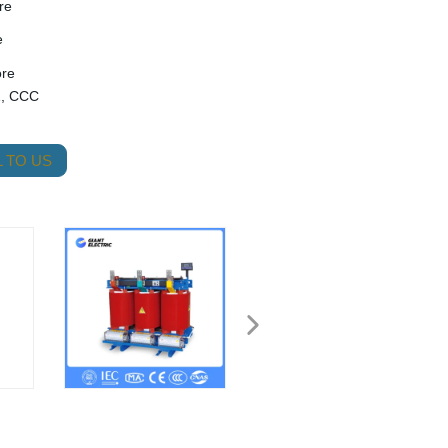
re
e
ore
1, CCC
 TO US