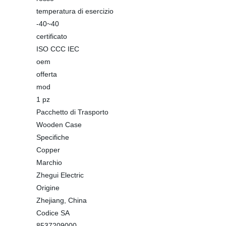
temperatura di esercizio
-40~40
certificato
ISO CCC IEC
oem
offerta
mod
1 pz
Pacchetto di Trasporto
Wooden Case
Specifiche
Copper
Marchio
Zhegui Electric
Origine
Zhejiang, China
Codice SA
8537209000