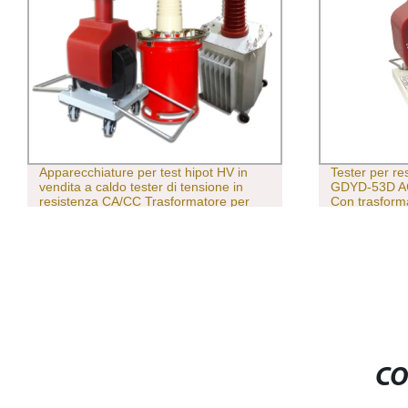
Apparecchiature per test hipot HV in
Tester per r
vendita a caldo tester di tensione in
GDYD-53D AC
resistenza CA/CC Trasformatore per
Con trasform
test a secco da 50 kv-200 kv ad alto
potenziometro
CO