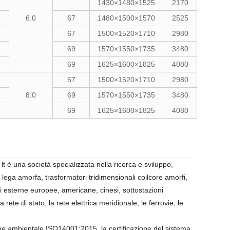
1430×1480×1525
2170
6.0
67
1480×1500×1570
2525
67
1500×1520×1710
2980
69
1570×1550×1735
3480
69
1625×1600×1825
4080
67
1500×1520×1710
2980
8.0
69
1570×1550×1735
3480
69
1625×1600×1825
4080
è una società specializzata nella ricerca e sviluppo,
 lega amorfa, trasformatori tridimensionali coilcore amorfi,
i esterne europee, americane, cinesi, sottostazioni
 rete di stato, la rete elettrica meridionale, le ferrovie, le
one ambientale ISO14001:2015, la certificazione del sistema