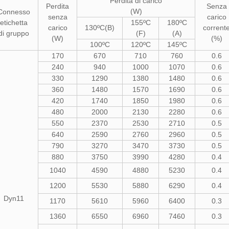
Perdita di carico
Perdita
Senza
(W)
Connesso
senza
carico
etichetta
155ºC
180ºC
carico
130ºC(B)
corrent
di gruppo
(F)
(A)
(W)
(%)
100ºC
120ºC
145ºC
170
670
710
760
0.6
240
940
1000
1070
0.6
330
1290
1380
1480
0.6
360
1480
1570
1690
0.6
420
1740
1850
1980
0.6
480
2000
2130
2280
0.6
550
2370
2530
2710
0.5
640
2590
2760
2960
0.5
790
3270
3470
3730
0.5
880
3750
3990
4280
0.4
1040
4590
4880
5230
0.4
1200
5530
5880
6290
0.4
Dyn11
1170
5610
5960
6400
0.3
1360
6550
6960
7460
0.3