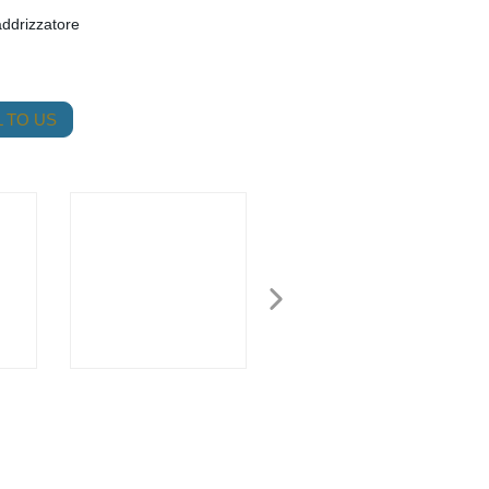
ddrizzatore
 TO US