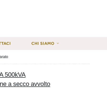
TTACI
CHI SIAMO
arato
VA 500kVA
one a secco avvolto