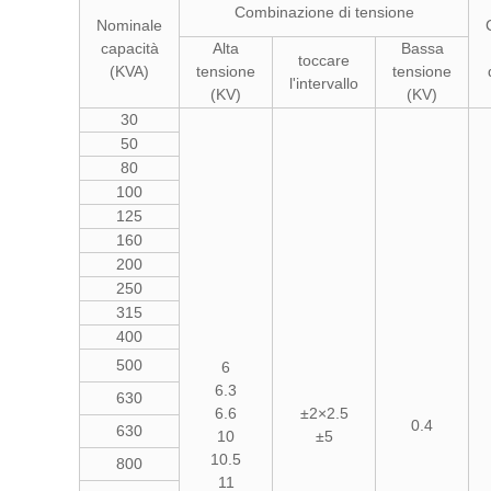
Combinazione di tensione
Nominale
capacità
Alta
Bassa
toccare
(KVA)
tensione
tensione
l'intervallo
(KV)
(KV)
30
50
80
100
125
160
200
250
315
400
500
6
6.3
630
6.6
±2×2.5
0.4
630
10
±5
10.5
800
11