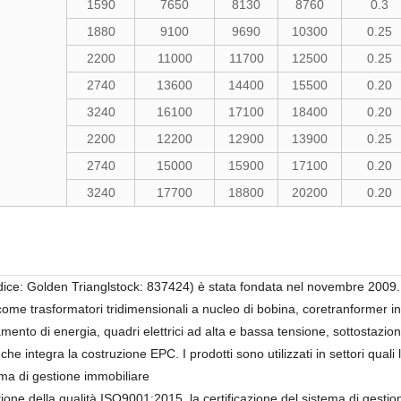
1590
7650
8130
8760
0.3
1880
9100
9690
10300
0.25
2200
11000
11700
12500
0.25
2740
13600
14400
15500
0.20
3240
16100
17100
18400
0.20
2200
12200
12900
13900
0.25
2740
15000
15900
17100
0.20
3240
17700
18800
20200
0.20
e: Golden Trianglstock: 837424) è stata fondata nel novembre 2009. lt 
 come trasformatori tridimensionali a nucleo di bobina, coretranformer in
ento di energia, quadri elettrici ad alta e bassa tensione, sottostazion
e integra la costruzione EPC. I prodotti sono utilizzati in settori quali la
tema di gestione immobiliare
tione della qualità ISO9001:2015, la certificazione del sistema di gesti