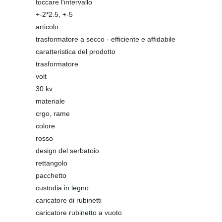
toccare l′intervallo
+-2*2.5, +-5
articolo
trasformatore a secco - efficiente e affidabile
caratteristica del prodotto
trasformatore
volt
30 kv
materiale
crgo, rame
colore
rosso
design del serbatoio
rettangolo
pacchetto
custodia in legno
caricatore di rubinetti
caricatore rubinetto a vuoto