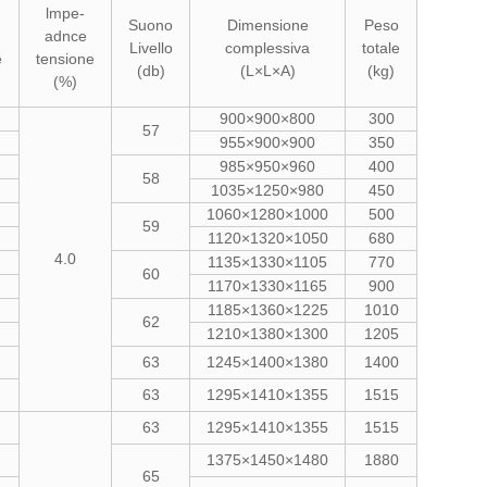
lmpe-
Suono
Dimensione
Peso
adnce
Livello
complessiva
totale
e
tensione
(db)
(L×L×A)
(kg)
(%)
900×900×800
300
57
955×900×900
350
985×950×960
400
58
1035×1250×980
450
1060×1280×1000
500
59
1120×1320×1050
680
4.0
1135×1330×1105
770
60
1170×1330×1165
900
1185×1360×1225
1010
62
1210×1380×1300
1205
63
1245×1400×1380
1400
63
1295×1410×1355
1515
63
1295×1410×1355
1515
1375×1450×1480
1880
65