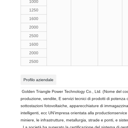
1000
1250
1600
2000
2500
1600
2000
2500
Profilo aziendale
Golden Triangle Power Technology Co., Ltd. (Nome del codic
produzione, vendite, E servizi tecnici di prodotti di potenza
sottostazioni fotovoltaiche, apparecchiature di immagazzinam
intelligenti, ecc UN'impresa orientata alla productionservice ch
miniere, le infrastrutture, metallurgia, strade e ponti, e sis
La società ha superato la certificazione del sistema di ges