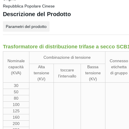
Repubblica Popolare Cinese
Descrizione del Prodotto
Parametri del prodotto
Trasformatore di distribuzione trifase a secco SCB
Combinazione di tensione
Nominale
Connesso
capacità
Alta
Bassa
etichetta
toccare
(KVA)
tensione
tensione
di gruppo
l'intervallo
(KV)
(KV)
30
50
80
100
125
160
200