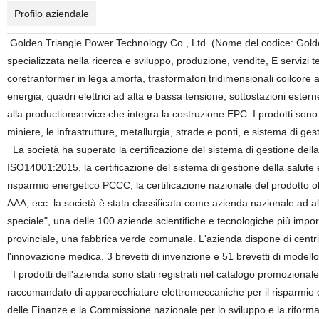
Profilo aziendale
Golden Triangle Power Technology Co., Ltd. (Nome del codice: Golde
specializzata nella ricerca e sviluppo, produzione, vendite, E servizi t
coretranformer in lega amorfa, trasformatori tridimensionali coilcore
energia, quadri elettrici ad alta e bassa tensione, sottostazioni ester
alla productionservice che integra la costruzione EPC. I prodotti sono util
miniere, le infrastrutture, metallurgia, strade e ponti, e sistema di ge
La società ha superato la certificazione del sistema di gestione dell
ISO14001:2015, la certificazione del sistema di gestione della salute 
risparmio energetico PCCC, la certificazione nazionale del prodotto obb
AAA, ecc. la società è stata classificata come azienda nazionale ad a
speciale", una delle 100 aziende scientifiche e tecnologiche più impor
provinciale, una fabbrica verde comunale. L'azienda dispone di centri d
l'innovazione medica, 3 brevetti di invenzione e 51 brevetti di modello d
I prodotti dell'azienda sono stati registrati nel catalogo promozional
raccomandato di apparecchiature elettromeccaniche per il risparmio ene
delle Finanze e la Commissione nazionale per lo sviluppo e la riforma