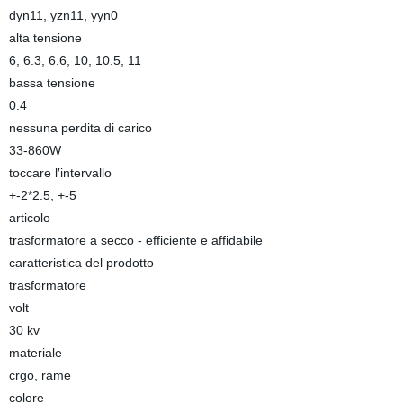
dyn11, yzn11, yyn0
alta tensione
6, 6.3, 6.6, 10, 10.5, 11
bassa tensione
0.4
nessuna perdita di carico
33-860W
toccare l′intervallo
+-2*2.5, +-5
articolo
trasformatore a secco - efficiente e affidabile
caratteristica del prodotto
trasformatore
volt
30 kv
materiale
crgo, rame
colore