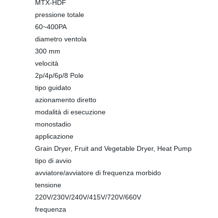
MTX-HDF
pressione totale
60~400PA
diametro ventola
300 mm
velocità
2p/4p/6p/8 Pole
tipo guidato
azionamento diretto
modalità di esecuzione
monostadio
applicazione
Grain Dryer, Fruit and Vegetable Dryer, Heat Pump
tipo di avvio
avviatore/avviatore di frequenza morbido
tensione
220V/230V/240V/415V/720V/660V
frequenza