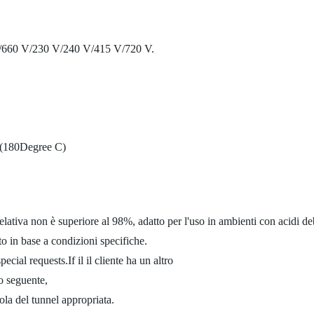
660 V/230 V/240 V/415 V/720 V.
H (180Degree C)
relativa non è superiore al 98%, adatto per l'uso in ambienti con acidi d
to in base a condizioni specifiche.
ecial requests.If il il cliente ha un altro
co seguente,
tola del tunnel appropriata.