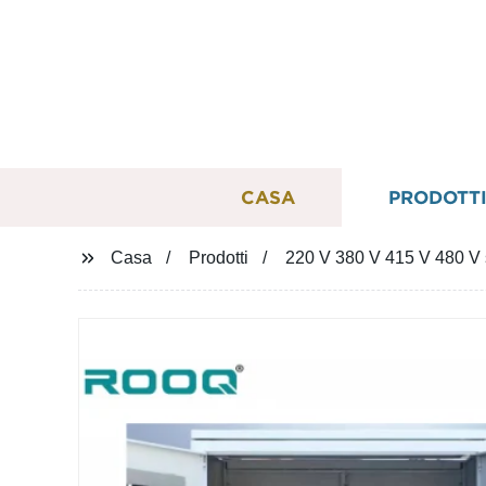
CASA
PRODOTT
Casa
Prodotti
220 V 380 V 415 V 480 V 