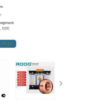
re
e
olgimenti
1, CCC
 TO US