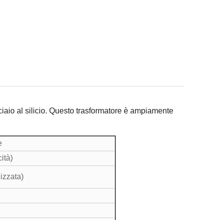
iaio al silicio. Questo trasformatore è ampiamente
e
ità)
izzata)