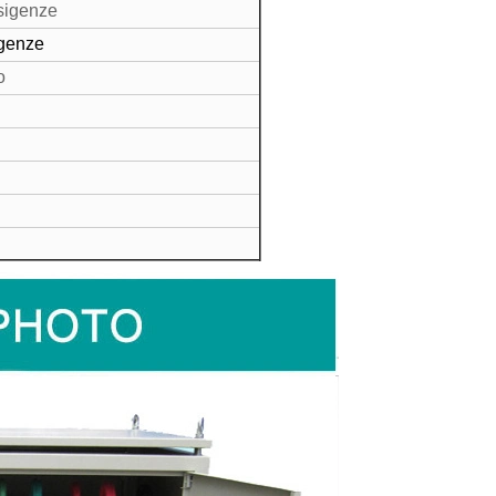
esigenze
igenze
o