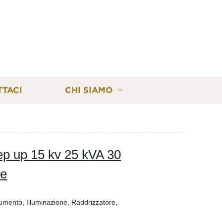
TTACI
CHI SIAMO
ep up 15 kv 25 kVA 30
re
rumento, Illuminazione, Raddrizzatore,