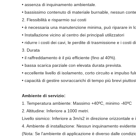
• assenza di inquinamento ambientale.
• bassissimo contenuto di materiale burnable, nessun contenu
2. Flessibilità e risparmio sui costi
• è necessaria una manutenzione minima, può riparare in l
• Installazione vicino al centro dei principali utilizzatori
• ridurre i costi dei cavi, le perdite di trasmissione e i costi d
3. Durata
• il raffreddamento è il più efficiente (fino al 40%).
• bassa scarica parziale con elevata durata prevista.
• eccellente livello di isolamento, corto circuito e impulso fu
• capacità di gestire sovraccarichi di tempo più brevi piuttost
Ambiente di servizio:
1. Temperatura ambiente: Massimo +40ºC, minimo -40ºC
2. Altitudine: Inferiore a 1000 metri.
Livello sismico: Inferiore a 3m/s2 in direzione orizzontale e 
4. Ambiente di installazione: Nessun inquinamento evidente 
(Nota: Se l'ambiente di applicazione è diverso dalle condizio