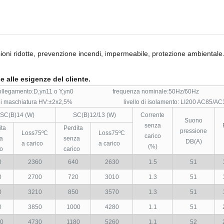
ioni ridotte, prevenzione incendi, impermeabile, protezione ambientale
 alle esigenze del cliente.
gamento:D,yn11 o Y,yn0 frequenza nominale:50Hz/60Hz
schiatura HV:±2x2,5% livello di isolamento: LI200 AC85/AC
SC(B)14 (W)
SC(B)12/13 (W)
Corrente
Suono
senza
ita
Perdita
pressione
Loss75ºC
Loss75ºC
carico
a
senza
DB(A)
a carico
a carico
(%)
co
carico
0
2360
640
2630
1.5
51
0
2700
720
3010
1.3
51
0
3210
850
3570
1.3
51
0
3850
1000
4280
1.1
51
0
4730
1180
5260
1.1
52