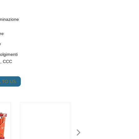
uminazione
re
e
olgimenti
1, CCC
 TO US