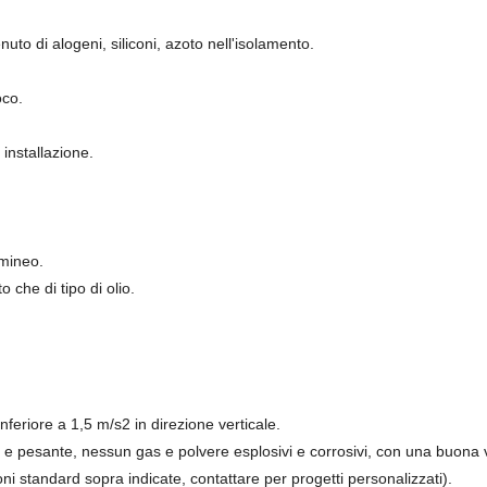
to di alogeni, siliconi, azoto nell'isolamento.
oco.
i installazione.
lmineo.
o che di tipo di olio.
inferiore a 1,5 m/s2 in direzione verticale.
e pesante, nessun gas e polvere esplosivi e corrosivi, con una buona v
ni standard sopra indicate, contattare per progetti personalizzati).