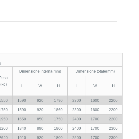
.
3
Dimensione interna(mm)
Dimensione totale(mm)
Peso
(kg)
L
W
H
L
W
H
1550
1590
920
1790
2300
1600
2200
1750
1590
920
1860
2300
1600
2200
1950
1650
850
1750
2400
1700
2200
2200
1840
890
1800
2400
1700
2300
2640
1910
920
1800
2500
1700
2300