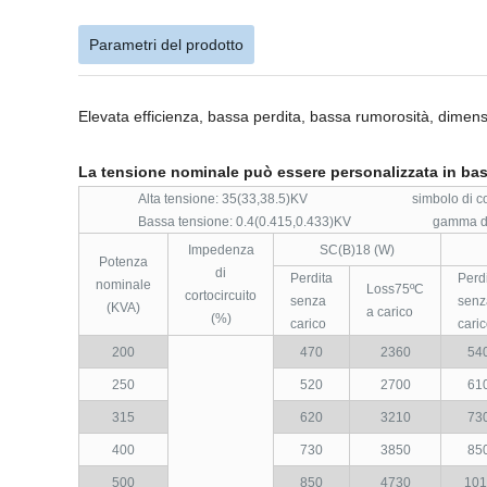
Parametri del prodotto
Elevata efficienza, bassa perdita, bassa rumorosità, dimens
La tensione nominale può essere personalizzata in base
Alta tensione: 35(33,38.5)KV simbolo di colle
Bassa tensione: 0.4(0.415,0.433)KV gamma di ma
Impedenza
SC(B)18 (W)
Potenza
di
Perdita
Perd
nominale
Loss75ºC
cortocircuito
senza
senz
(KVA)
a carico
(%)
carico
cari
200
470
2360
54
250
520
2700
61
315
620
3210
73
400
730
3850
85
500
850
4730
101