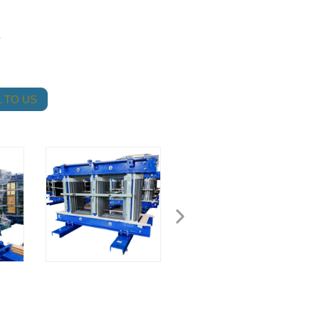
o
 TO US