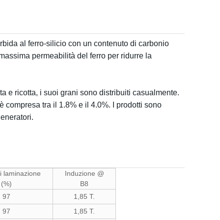
ida al ferro-silicio con un contenuto di carbonio
 massima permeabilità del ferro per ridurre la
 e ricotta, i suoi grani sono distribuiti casualmente.
è compresa tra il 1.8% e il 4.0%. I prodotti sono
eneratori.
i laminazione
Induzione @
(%)
B8
97
1,85 T.
97
1,85 T.