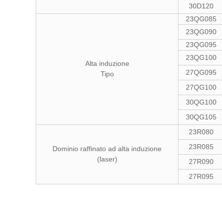
30D120
23QG085
23QG090
23QG095
23QG100
Alta induzione
27QG095
Tipo
27QG100
30QG100
30QG105
23R080
23R085
Dominio raffinato ad alta induzione
(laser)
27R090
27R095